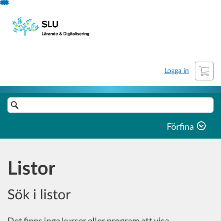
Hoppa
till
innehåll
Kundv
Logga in
Sök
i
katalog
Förfina
Listor
Sök i listor
Det finns inga kurser eller program att visa.