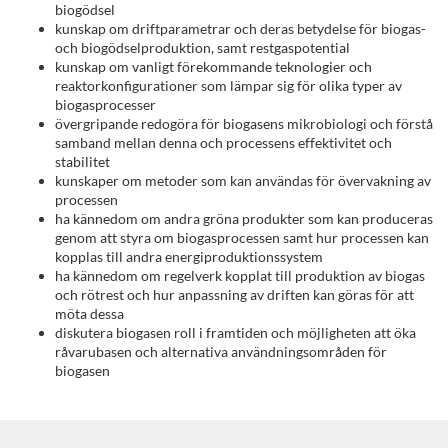
biogödsel
kunskap om driftparametrar och deras betydelse för biogas-
i
och biogödselproduktion, samt restgaspotential
kunskap om vanligt förekommande teknologier och
v
reaktorkonfigurationer som lämpar sig för olika typer av
biogasprocesser
övergripande redogöra för biogasens mikrobiologi och förstå
n
samband mellan denna och processens effektivitet och
stabilitet
i
kunskaper om metoder som kan användas för övervakning av
processen
ha kännedom om andra gröna produkter som kan produceras
n
genom att styra om biogasprocessen samt hur processen kan
kopplas till andra energiproduktionssystem
g
ha kännedom om regelverk kopplat till produktion av biogas
och rötrest och hur anpassning av driften kan göras för att
möta dessa
diskutera biogasen roll i framtiden och möjligheten att öka
råvarubasen och alternativa användningsområden för
biogasen