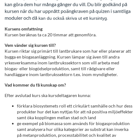
g
kan göra dem hur många gånger du vill. Du blir godkänd på
kursen när du har uppnått poängkraven på quizen i samtliga
moduler och då
k
kan du också skriva ut ett kursintyg.
Kursens omfattning
u
Kursen beräknas ta ca 20 timmar att genomföra.
Vem vänder sig kursen till?
r
Kursen riktar sig primärt till lantbrukare som har eller planerar att
bygga en biogasanläggning. Kursen lämpar sig även till andra
s
yrkesverksamma inom lantbrukssektorn som vill arbeta med
biogas- eller biogödselproduktion, samt till rådgivare eller
handläggare inom lantbrukssektorn t.ex. inom myndigheter.
b
Vad kommer du få kunskap om?
e
Efter avslutad kurs ska kursdeltagaren kunna:
s
förklara biosystemets roll ett cirkulärt samhälle och hur dess
produkter hur det kan nyttjas för att nå positiva miljöeffekter
samt öka kopplingen mellan stad och land
k
ge exempel på biomassa som används för biogasproduktion
samt analysera hur olika kategorier av substrat kan inverka
r
på metanproduktion, processtabilitet och kvalitet av