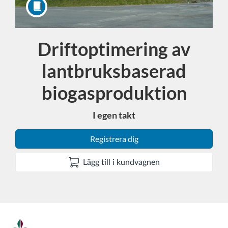
Driftoptimering av
Kurs
lantbruksbaserad
biogasproduktion
I egen takt
Registrera dig
Lägg till i kundvagnen