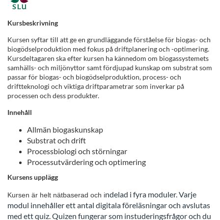
F
u
Kursbeskrivning
Kursen syftar till att ge en grundläggande förståelse för biogas- och
l
biogödselproduktion med fokus på driftplanering och -optimering.
Kursdeltagaren ska efter kursen ha kännedom om biogassystemets
l
samhälls- och miljönyttor samt fördjupad kunskap om substrat som
passar för biogas- och biogödselproduktion, process- och
driftteknologi och viktiga driftparametrar som inverkar på
s
processen och dess produkter.
t
Innehåll
Allmän biogaskunskap
ä
Substrat och drift
Processbiologi och störningar
n
Processutvärdering och optimering
Kursens upplägg
d
ndelad i fyra moduler
. Varje
Kursen är helt nätbaserad och i
i
modul innehåller ett antal digitala föreläsningar och avslutas
med ett quiz. Quizen fungerar som instuderingsfrågor och du