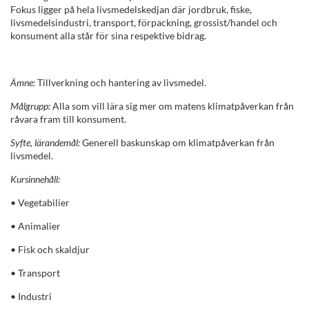
l
Fokus ligger på hela livsmedelskedjan där jordbruk, fiske,
livsmedelsindustri, transport, förpackning, grossist/handel och
l
konsument alla står för sina respektive bidrag.
s
Ämne:
Tillverkning och hantering av livsmedel.
t
Målgrupp:
Alla som vill lära sig mer om matens klimatpåverkan från
råvara fram till konsument.
ä
Syfte, lärandemål:
Generell baskunskap om klimatpåverkan från
livsmedel.
n
Kursinnehåll:
d
•
Vegetabilier
i
•
Animalier
•
Fisk och skaldjur
g
•
Transport
k
•
Industri