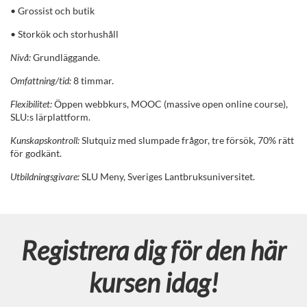
•
Grossist och butik
u
•
Storkök och storhushåll
r
Nivå:
Grundläggande.
s
Omfattning/tid:
8 timmar.
Flexibilitet:
Öppen webbkurs, MOOC (massive open online course),
b
SLU:s lärplattform.
Kunskapskontroll:
Slutquiz med slumpade frågor, tre försök, 70% rätt
e
för godkänt.
s
Utbildningsgivare:
SLU Meny, Sveriges Lantbruksuniversitet.
k
r
Registrera dig för den här
i
kursen idag!