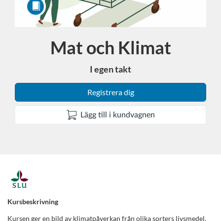
Mat och Klimat
Kurs
I egen takt
Registrera dig
Lägg till i kundvagnen
F
u
Kursbeskrivning
Kursen ger en bild av klimatpåverkan från olika sorters livsmedel.