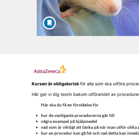
F
u
Kursen är obligatorisk
för alla som ska utföra proce
Här ger vi dig teorin bakom utförandet av procedure
l
Här ska du få en förståelse för
l
hur de vanligaste procedurerna går till
några exempel på hjälpmedel
c
vad som är viktigt att tänka på när man utför olika
hur en procedur kan gå fel och vad detta kan innebä