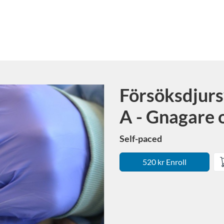
Försöksdjur
Course
A - Gnagare 
Self-paced
520 kr Enroll