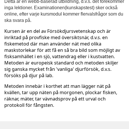
u
Detta är en webb-baserad utbildning, d.v.s. det förekommer
inga lektioner. Examinationen(kunskapstest) sker också
l
online, efter varje kursmodul kommer flervalsfrågor som du
ska svara på.
l
Kursen är en del av Försökdjursvetenskap och är
inriktad på provfiske med översiktsnär, d.v.s. en
s
fiskemetod där man använder nät med olika
maskstorlekar för att få en så bra bild som möjligt av
t
fisksamhället i en sjö, vattendrag eller i kustvatten.
Metoden är europeisk standard och metoden skiljer
ä
sig ganska mycket från 'vanliga' djurförsök, d.v.s.
försöks på djur på lab.
n
Metoden innebär i korthet att man lägger nät på
kvällen, tar upp näten på morgonen, plockar fisken,
d
räknar, mäter, tar vävnadsprov på ett urval och
protokoll för fångsten.
i
g