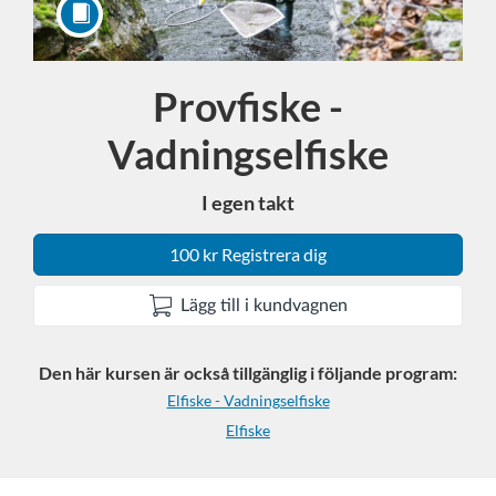
Provfiske -
Kurs
Vadningselfiske
I egen takt
100 kr Registrera dig
Lägg till i kundvagnen
Den här kursen är också tillgänglig i följande program:
Elfiske - Vadningselfiske
Elfiske