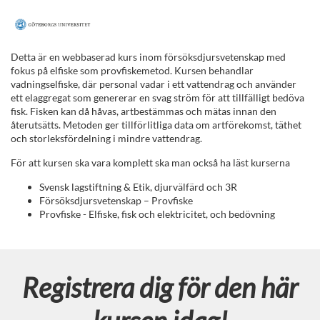
F
u
Detta är en webbaserad kurs inom försöksdjursvetenskap med
fokus på elfiske som provfiskemetod. Kursen behandlar
l
vadningselfiske, där personal vadar i ett vattendrag och använder
ett elaggregat som genererar en svag ström för att tillfälligt bedöva
fisk. Fisken kan då håvas, artbestämmas och mätas innan den
l
återutsätts. Metoden ger tillförlitliga data om artförekomst, täthet
och storleksfördelning i mindre vattendrag.
s
För att kursen ska vara komplett ska man också ha läst kurserna
t
Svensk lagstiftning & Etik, djurvälfärd och 3R
Försöksdjursvetenskap – Provfiske
Provfiske - Elfiske, fisk och elektricitet, och bedövning
ä
n
Registrera dig för den här
d