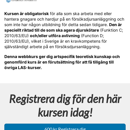
F
u
Kursen är obligatorisk
för alla som ska arbeta med eller
hantera gnagare och hardjur på en försöksdjursanläggning och
l
som inte har någon utbildning för detta sedan tidigare.
Den är
speciellt riktad till de som ska agera djurskötare
(Funktion C;
2010/63/EU)
och/eller utföra avlivning
(Function D;
l
2010/63/EU), vilket i Sverige är en kravkompetens för
självständigt arbete på en försöksdjursanläggning.
s
Denna webbkurs ger dig artspecifik teoretisk kunskap och
genomförd kurs är en förutsättning för att få tillgång till
t
övriga LAS-kurser.
ä
n
Registrera dig för den här
d
kursen idag!
i
600 kr Registrera dig