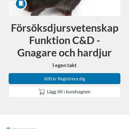
Försöksdjursvetenskap
Kurs
Funktion C&D -
Gnagare och hardjur
I egen takt
600 kr Registrera dig
Lägg till i kundvagnen