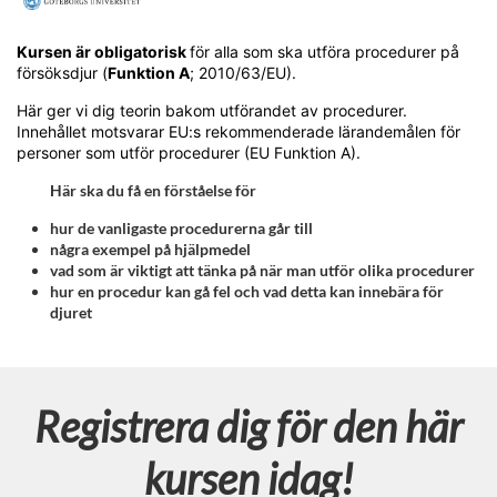
F
u
Kursen är obligatorisk
för alla som ska utföra procedurer på
försöksdjur (
Funktion A
; 2010/63/EU).
l
Här ger vi dig teorin bakom utförandet av procedurer.
Innehållet motsvarar EU:s rekommenderade lärandemålen för
l
personer som utför procedurer (EU Funktion A).
Här ska du få en förståelse för
s
hur de vanligaste procedurerna går till
t
några exempel på hjälpmedel
vad som är viktigt att tänka på när man utför olika procedurer
hur en procedur kan gå fel och vad detta kan innebära för
ä
djuret
n
d
Registrera dig för den här
i
kursen idag!