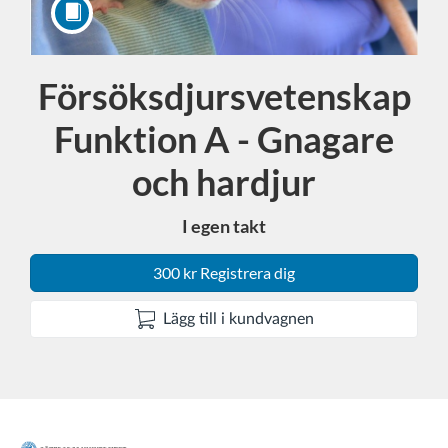
Försöksdjursvetenskap
Kurs
Funktion A - Gnagare
och hardjur
I egen takt
300 kr Registrera dig
Lägg till i kundvagnen