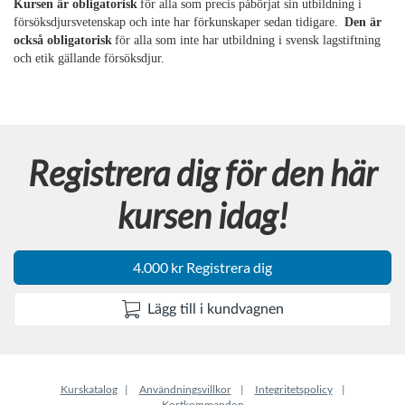
u
Kursen är obligatorisk
för alla som precis påbörjat sin utbildning i
försöksdjursvetenskap och inte har förkunskaper sedan tidigare.
Den är
l
också obligatorisk
för alla som inte har utbildning i svensk lagstiftning
och etik gällande försöksdjur.
l
s
Registrera dig för den här
t
kursen idag!
ä
n
4.000 kr Registrera dig
d
Lägg till i kundvagnen
i
g
Kurskatalog
Användningsvillkor
Integritetspolicy
Kortkommandon