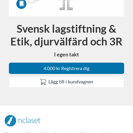
Svensk lagstiftning &
Kurs
Etik, djurvälfärd och 3R
I egen takt
4.000 kr Registrera dig
Lägg till i kundvagnen
F