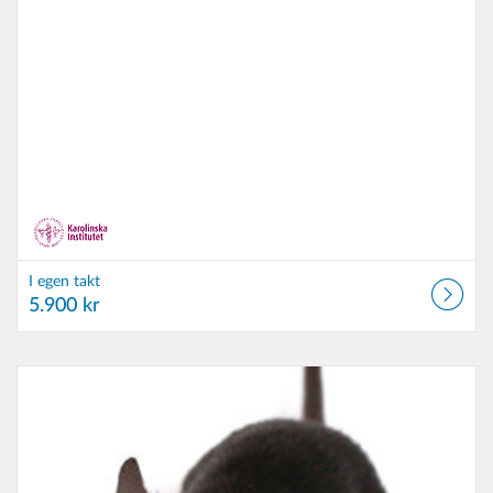
I egen takt
5.900 kr
Listkatalog: Karolinska institutet
Listdatum: I egen takt
Listpris: 5.900 kr