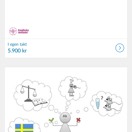
I egen takt
5.900 kr
Listkatalog: Karolinska institutet
Listdatum: I egen takt
Listpris: 4.000 kr