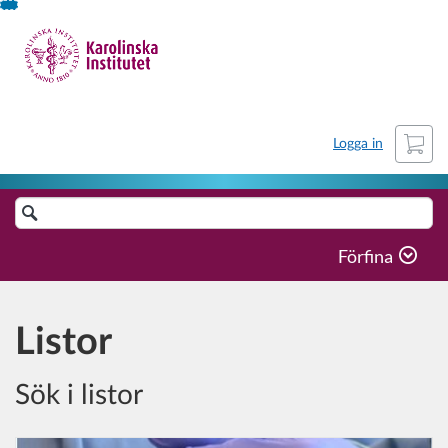
Hoppa
till
innehåll
Kundv
Logga in
Sök
i
katalog
Förfina
Listor
Sök i listor
Listkatalog: Karolinska institutet
Listdatum: I egen takt