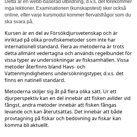
u
Detta är en webb-baserad utbildning, d.v.s. det förekommer
inga lektioner. Examinationen (kunskapstest) sker också
l
online, efter varje kursmodul kommer flervalsfrågor som du
ska svara på.
l
Kursen är en del av Försökdjursvetenskap och är
inriktad på olika provfiskemetoder som inte har
s
internationell standard. Flera av metoderna är trots
detta allmänt vedertagna och används regelbundet för
t
vissa typer av undersökningar av fisksamhällen. Vissa
metoder återfinns bland Havs- och
ä
Vattenmyndighetens undersökningstyper, d.v.s. det
finns en natinell standard.
n
Metoderna skiljer sig åt på flera olika sätt. Ur ett
djurperspektiv kan en del innebär att fisken avlider vid
d
fångst, andra metoder innebär att fisken fångas
levande och kan återutsättas. Det innebär att både
i
provtagning på fiskar och bedövning av fiskar kan
komma bli aktuellt.
g