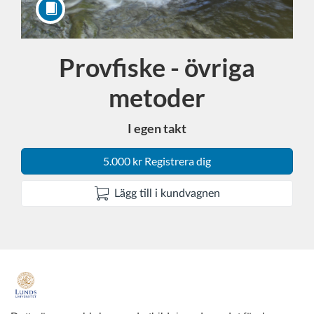
Provfiske - övriga
Kurs
metoder
I egen takt
5.000 kr Registrera dig
Lägg till i kundvagnen
F