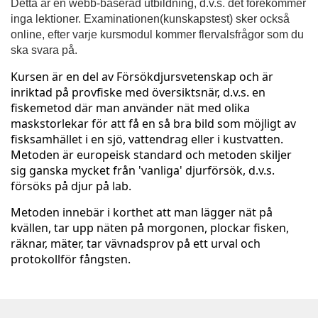
u
Detta är en webb-baserad utbildning, d.v.s. det förekommer
inga lektioner. Examinationen(kunskapstest) sker också
l
online, efter varje kursmodul kommer flervalsfrågor som du
ska svara på.
l
Kursen är en del av Försökdjursvetenskap och är
inriktad på provfiske med översiktsnär, d.v.s. en
c
fiskemetod där man använder nät med olika
maskstorlekar för att få en så bra bild som möjligt av
o
fisksamhället i en sjö, vattendrag eller i kustvatten.
Metoden är europeisk standard och metoden skiljer
u
sig ganska mycket från 'vanliga' djurförsök, d.v.s.
försöks på djur på lab.
r
Metoden innebär i korthet att man lägger nät på
kvällen, tar upp näten på morgonen, plockar fisken,
s
räknar, mäter, tar vävnadsprov på ett urval och
protokollför fångsten.
e
d