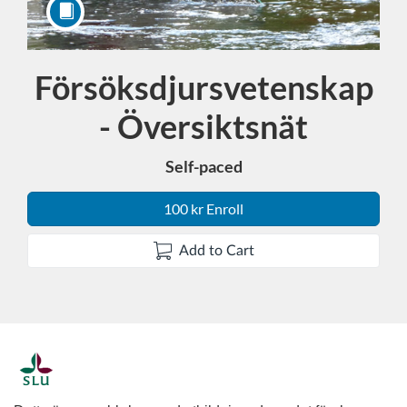
Försöksdjursvetenskap
Course
- Översiktsnät
Self-paced
100 kr Enroll
Add to Cart
F