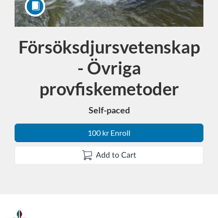
Försöksdjursvetenskap
Course
- Övriga
provfiskemetoder
Self-paced
100 kr Enroll
Add to Cart