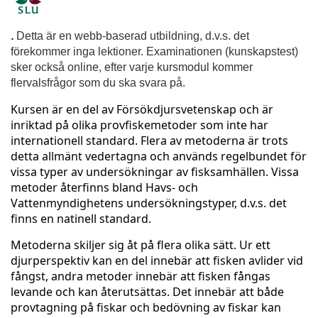
F
u
.
Detta är en webb-baserad utbildning, d.v.s. det
förekommer inga lektioner. Examinationen (kunskapstest)
l
sker också online, efter varje kursmodul kommer
flervalsfrågor som du ska svara på.
l
Kursen är en del av Försökdjursvetenskap och är
inriktad på olika provfiskemetoder som inte har
c
internationell standard. Flera av metoderna är trots
detta allmänt vedertagna och används regelbundet för
o
vissa typer av undersökningar av fisksamhällen. Vissa
metoder återfinns bland Havs- och
u
Vattenmyndighetens undersökningstyper, d.v.s. det
finns en natinell standard.
r
Metoderna skiljer sig åt på flera olika sätt. Ur ett
s
djurperspektiv kan en del innebär att fisken avlider vid
fångst, andra metoder innebär att fisken fångas
levande och kan återutsättas. Det innebär att både
e
provtagning på fiskar och bedövning av fiskar kan