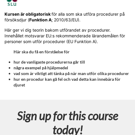
F
u
Kursen är obligatorisk
för alla som ska utföra procedurer på
försöksdjur (
Funktion A
; 2010/63/EU).
l
Här ger vi dig teorin bakom utförandet av procedurer.
Innehållet motsvarar EU:s rekommenderade lärandemålen för
l
personer som utför procedurer (EU Funktion A).
Här ska du få en förståelse för
c
hur de vanligaste procedurerna går till
o
några exempel på hjälpmedel
vad som är viktigt att tänka på när man utför olika procedurer
hur en procedur kan gå fel och vad detta kan innebära för
u
djuret
r
s
Sign up for this course
e
today!