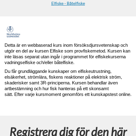
Elfiske - Båtelfiske
F
u
Detta är en webbaserad kurs inom försöksdjursvetenskap och
utgör en del av kursen Elfiske som provfiskemetod. Kursen kan
l
inte läsas separat utan ingår i programmet för elfiskekurserna
vadningselfiske och/eller båtelfiske.
l
Du får grundläggande kunskaper om elfiskeutrustning,
elsäkerhet, strömlära, fiskens reaktioner på elektrisk ström,
skaderisker samt 3R
‑
principerna. Kursen behandlar även
s
artbestämning och hur fisk hanteras på ett skonsamt
sätt.
Efter
varje
kursmoment
genomförs
ett
kunskapstest
online.
t
ä
Registrera dig för den här
n