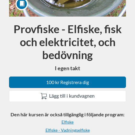
Provfiske - Elfiske, fisk
Kurs
och elektricitet, och
bedövning
I egen takt
100 kr Registrera dig
Lägg till i kundvagnen
Den här kursen är också tillgänglig i följande program:
Elfiske
Elfiske - Vadningselfiske