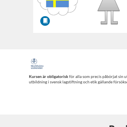
F
u
Kursen är obligatorisk
för alla som precis påbörjat sin 
utbildning i svensk lagstiftning och etik gällande försöks
l
l
s