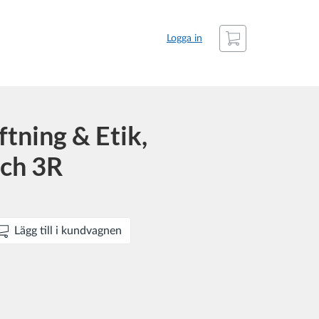
Kundvagn
Logga in
ftning & Etik,
och 3R
Lägg till i kundvagnen