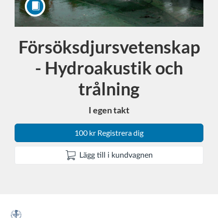
Försöksdjursvetenskap
Kurs
- Hydroakustik och
trålning
I egen takt
100 kr Registrera dig
Lägg till i kundvagnen