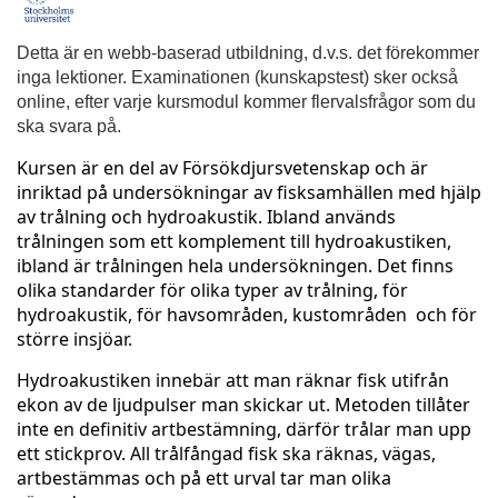
F
u
Detta är en webb-baserad utbildning, d.v.s. det förekommer
inga lektioner. Examinationen (kunskapstest) sker också
l
online, efter varje kursmodul kommer flervalsfrågor som du
ska svara på.
l
Kursen är en del av Försökdjursvetenskap och är
inriktad på undersökningar av fisksamhällen med hjälp
s
av trålning och hydroakustik. Ibland används
trålningen som ett komplement till hydroakustiken,
t
ibland är trålningen hela undersökningen. Det finns
olika standarder för olika typer av trålning, för
ä
hydroakustik, för havsområden, kustområden och för
större insjöar.
n
Hydroakustiken innebär att man räknar fisk utifrån
ekon av de ljudpulser man skickar ut. Metoden tillåter
d
inte en definitiv artbestämning, därför trålar man upp
ett stickprov. All trålfångad fisk ska räknas, vägas,
i
artbestämmas och på ett urval tar man olika