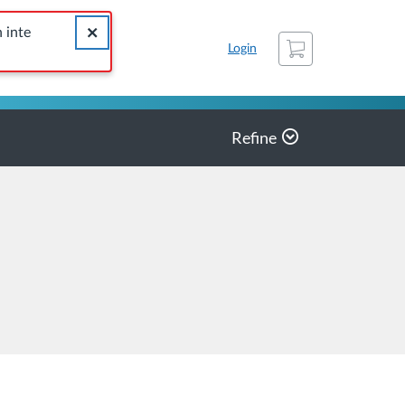
nde listor.
Close alert Listan du letade efter hittades inte. Namnet kan 
n inte
Cart
Login
Refine