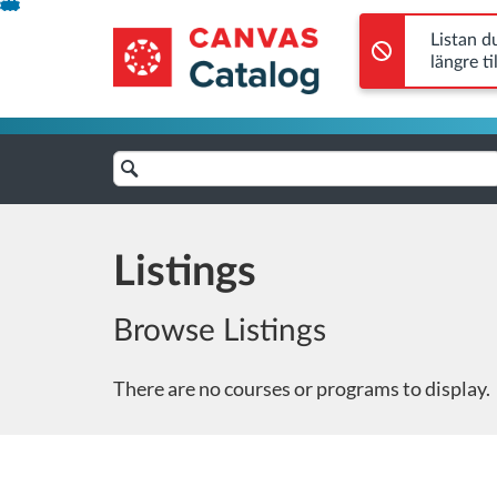
Error,
Listan du letade efter hittades inte. Namnet kan ha ändrats el
Skip
SLU
Error,
To
Listan d
längre ti
Content
Search
Catalog
Listings
Browse Listings
There are no courses or programs to display.