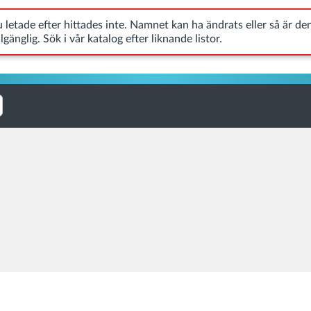
ler så är den inte längre tillgänglig. Sök i vår katalog efter likna
u letade efter hittades inte. Namnet kan ha ändrats eller så är de
llgänglig. Sök i vår katalog efter liknande listor.