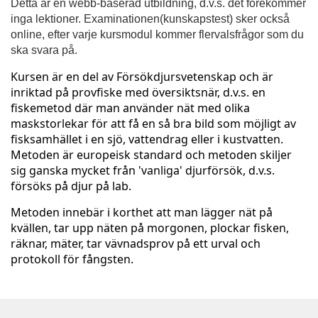
u
Detta är en webb-baserad utbildning, d.v.s. det förekommer
inga lektioner. Examinationen(kunskapstest) sker också
l
online, efter varje kursmodul kommer flervalsfrågor som du
ska svara på.
l
Kursen är en del av Försökdjursvetenskap och är
inriktad på provfiske med översiktsnär, d.v.s. en
s
fiskemetod där man använder nät med olika
maskstorlekar för att få en så bra bild som möjligt av
t
fisksamhället i en sjö, vattendrag eller i kustvatten.
Metoden är europeisk standard och metoden skiljer
ä
sig ganska mycket från 'vanliga' djurförsök, d.v.s.
försöks på djur på lab.
n
Metoden innebär i korthet att man lägger nät på
kvällen, tar upp näten på morgonen, plockar fisken,
d
räknar, mäter, tar vävnadsprov på ett urval och
protokoll för fångsten.
i
g