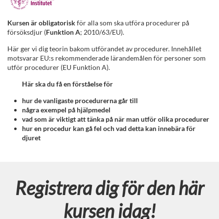
F
u
Kursen är obligatorisk
för alla som ska utföra procedurer på
försöksdjur (
Funktion A
; 2010/63/EU).
l
Här ger vi dig teorin bakom utförandet av procedurer. Innehållet
motsvarar EU:s rekommenderade lärandemålen för personer som
l
utför procedurer (EU Funktion A).
Här ska du få en förståelse för
s
hur de vanligaste procedurerna går till
t
några exempel på hjälpmedel
vad som är viktigt att tänka på när man utför olika procedurer
hur en procedur kan gå fel och vad detta kan innebära för
ä
djuret
n
d
Registrera dig för den här
i
kursen idag!