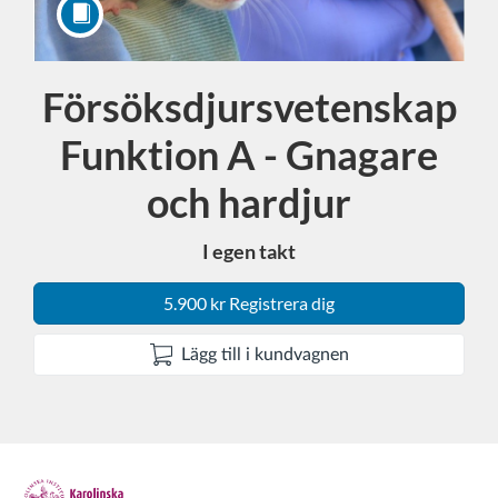
Försöksdjursvetenskap
Kurs
Funktion A - Gnagare
och hardjur
I egen takt
5.900 kr Registrera dig
Lägg till i kundvagnen