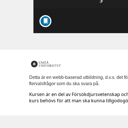
F
u
Detta är en webb-baserad utbildning, d.v.s. det 
flervalsfrågor som du ska svara på.
l
Kursen är en del av Försökdjursvetenskap och
kurs behövs för att man ska kunna tillgodog
l
c