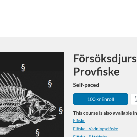
Försöksdjurs
Course
Provfiske
Self-paced
100 kr Enroll
This course is also available 
Elfiske
Elfiske - Vadningselfiske
Elfiske - Båtelfiske