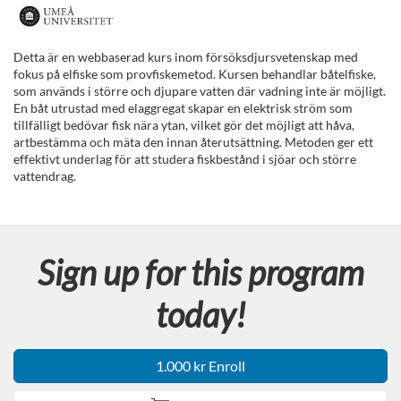
F
u
Detta är en webbaserad kurs inom försöksdjursvetenskap med
fokus på elfiske som provfiskemetod. Kursen behandlar båtelfiske,
l
som används i större och djupare vatten där vadning inte är möjligt.
En båt utrustad med elaggregat skapar en elektrisk ström som
tillfälligt bedövar fisk nära ytan, vilket gör det möjligt att håva,
l
artbestämma och mäta den innan återutsättning. Metoden ger ett
effektivt underlag för att studera fiskbestånd i sjöar och större
p
vattendrag.
r
o
Sign up for this program
g
today!
r
1.000 kr Enroll
a