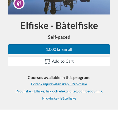
Elfiske - Båtelfiske
Program
Self-paced
1.000 kr Enroll
Add to Cart
Courses available in this program:
Försöksdjursvetenskap - Provfiske
Provfiske - Elfiske, fisk och elektricitet, och bedövning
Provfiske - Båtelfiske